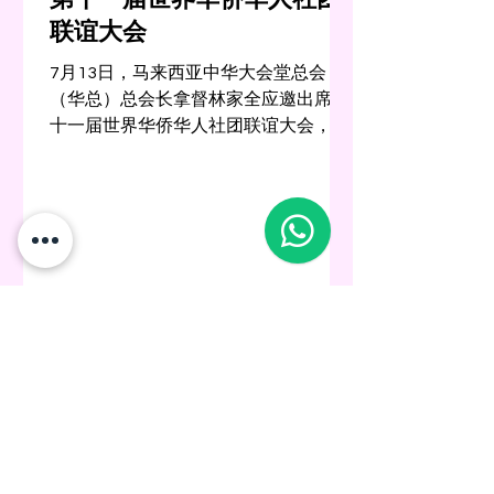
联谊大会
7月13日，马来西亚中华大会堂总会
（华总）总会长拿督林家全应邀出席第
十一届世界华侨华人社团联谊大会，与
来自全球140个国家和地区逾400位华侨
华人社团领袖齐聚北京，共襄盛会。 大
会于北京人民大会堂隆重举行，中国全
国政协主席兼中共中央政治局常委王沪
宁会见全体与会代表，并与代表们合影
留念。中共中央政治局委员、中央统战
部部长李干杰则在开幕式上发表致词。
本届大会由中国国务院侨务办公室及中
华全国归国华侨联合会共同主办，以
“凝侨心、聚侨力、谋发展” 为主题，是
全球华侨华人社团加强联系、深化交流
与共谋发展的重要平台。 当天开幕仪式
结束后，主办单位于北京饭店举行欢迎