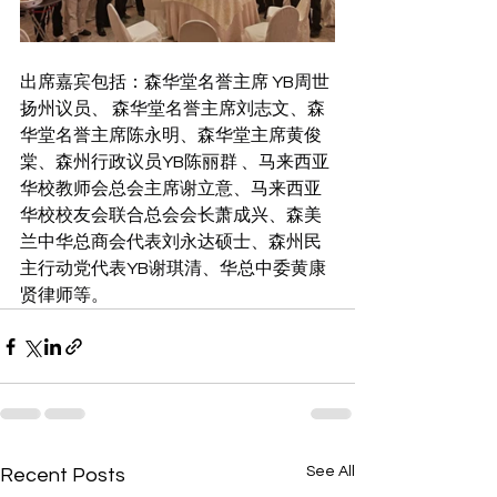
出席嘉宾包括：森华堂名誉主席 YB周世
扬州议员、 森华堂名誉主席刘志⽂、森
华堂名誉主席陈永明、森华堂主席⻩俊
棠、森州⾏政议员YB陈丽群 、⻢来⻄亚
华校教师会总会主席谢⽴意、⻢来⻄亚
华校校友会联合总会会⻓萧成兴、森美
兰中华总商会代表刘永达硕⼠、森州⺠
主⾏动党代表YB谢琪清、华总中委黄康
贤律师等。
See All
Recent Posts