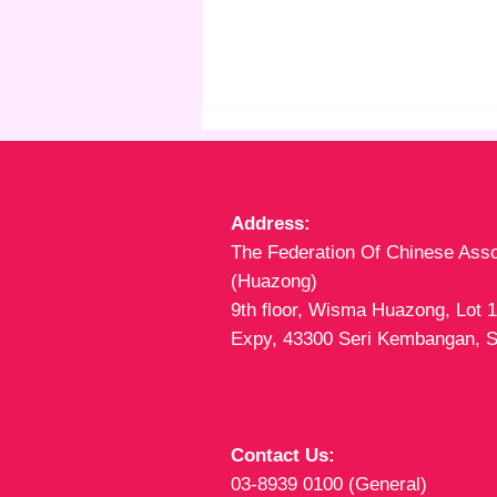
Address:
The Federation Of Chinese Asso
(Huazong)
9th floor, Wisma Huazong, Lot 
第十一届世界华侨华人社团联
Expy, 43300 Seri Kembangan, S
谊大会
Contact Us:
03-8939 0100 (General)