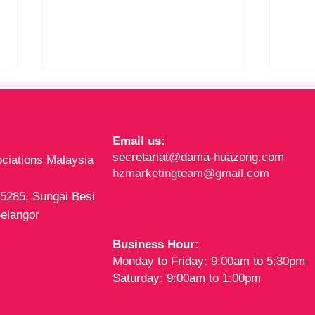
Email us:
secretariat@dama-huazong.com
ciations Malaysia
hzmarketingteam@gmail.com
15285, Sungai Besi
【林家全：发挥“世界杯精神”
【林
elangor
凝聚团队力量 共建更美好柔
特殊
佛】
Business Hour:
Monday to Friday: 9:00am to 5:30pm
Saturday: 9:00am to 1:00pm