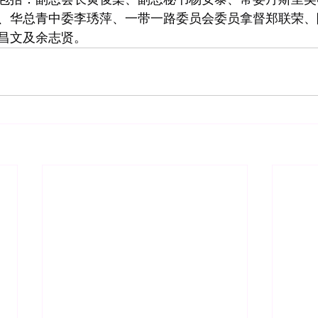
、华总青中委李琇萍、一带一路委员会委员拿督郑联荣、
昌文及余志贤。